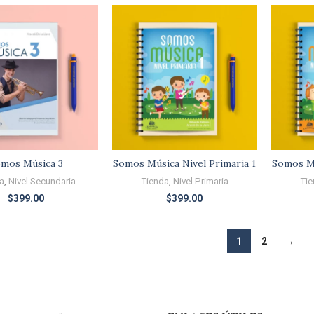
mos Música 3
Somos Música Nivel Primaria 1
Somos Mú
a
,
Nivel Secundaria
Tienda
,
Nivel Primaria
Tie
$
399.00
$
399.00
1
2
→