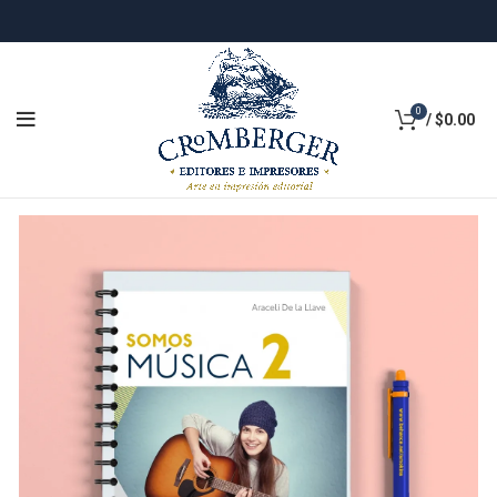
0
/
$
0.00