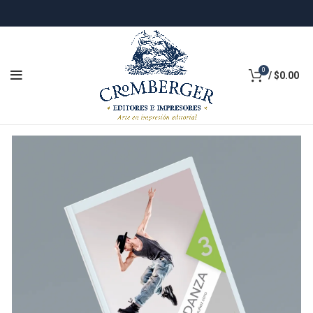
0
/
$
0.00