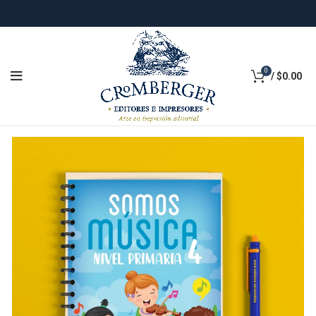
0
/
$
0.00