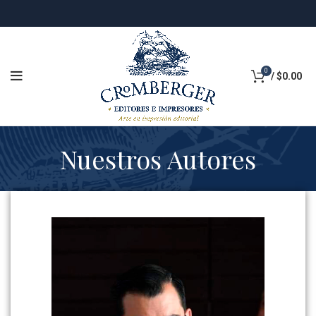
0
/
$
0.00
Nuestros Autores