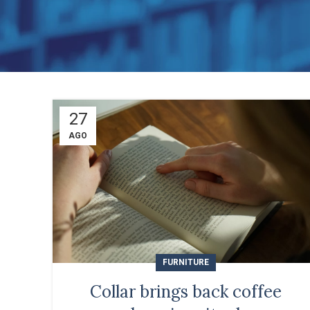
27
AGO
FURNITURE
Collar brings back coffee