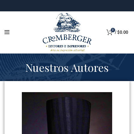
0
/
$
0.00
Nuestros Autores