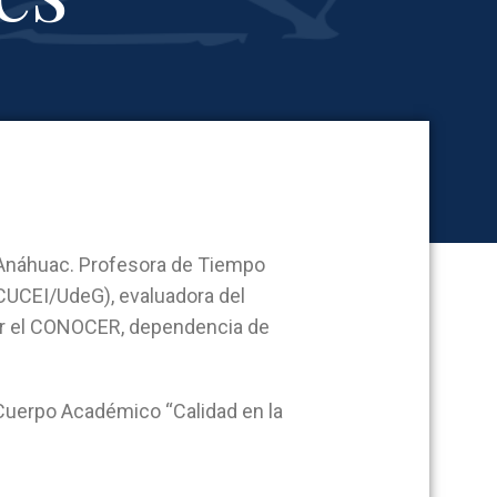
ad Anáhuac. Profesora de Tiempo
(CUCEI/UdeG), evaluadora del
or el CONOCER, dependencia de
Cuerpo Académico “Calidad en la