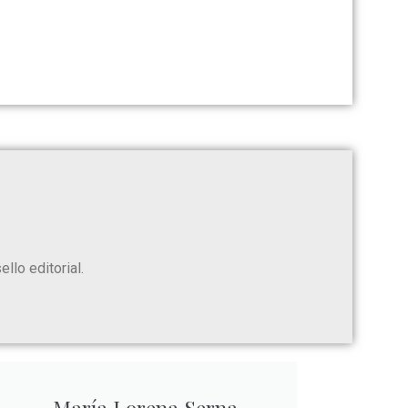
llo editorial.
María Lorena Serna