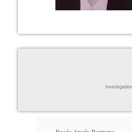
Investigadore
Rocío Anaís Barrera